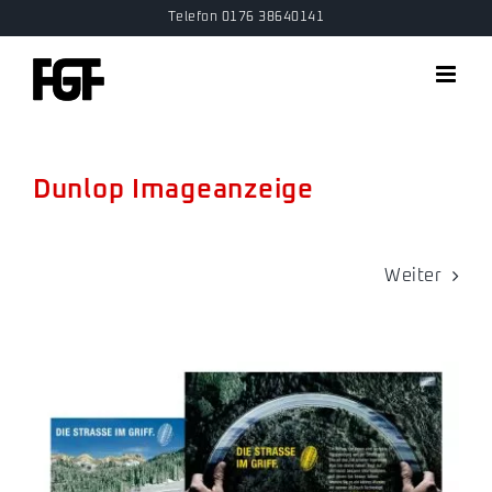
Zum
Telefon 0176 38640141
Inhalt
springen
Dunlop Imageanzeige
Weiter
View
Larger
Image